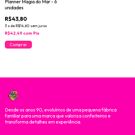
Planner Magia do Mar - 6
unidades
R$43,80
3
x
de
R$14,60
sem juros
R$42,49
com
Pix
Desde os anos 90, evoluímos de uma pequena fábrica
familiar para uma marca que valoriza confeiteiros e
transforma detalhes em experiência.