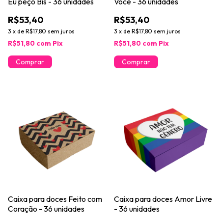
Eu peço Bis - 36 unidades
Você - 36 unidades
R$53,40
R$53,40
3
x
de
R$17,80
sem juros
3
x
de
R$17,80
sem juros
R$51,80
com
Pix
R$51,80
com
Pix
Caixa para doces Feito com
Caixa para doces Amor Livre
Coração - 36 unidades
- 36 unidades