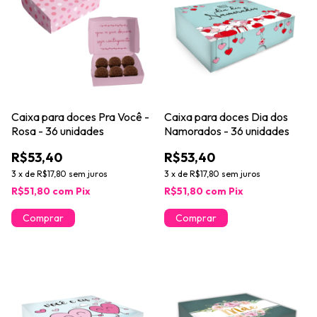
Caixa para doces Pra Você -
Caixa para doces Dia dos
Rosa - 36 unidades
Namorados - 36 unidades
R$53,40
R$53,40
3
x
de
R$17,80
sem juros
3
x
de
R$17,80
sem juros
R$51,80
com
Pix
R$51,80
com
Pix