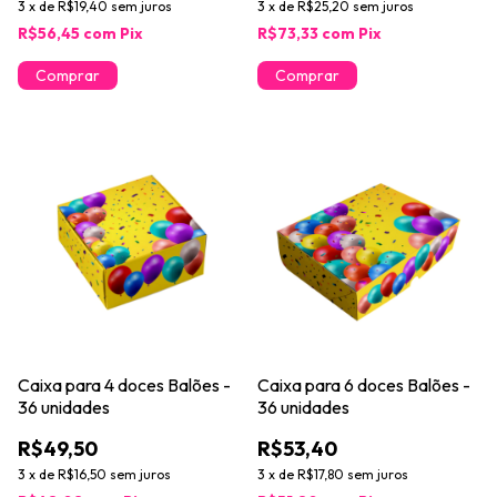
3
x
de
R$19,40
sem juros
3
x
de
R$25,20
sem juros
R$56,45
com
Pix
R$73,33
com
Pix
Caixa para 4 doces Balões -
Caixa para 6 doces Balões -
36 unidades
36 unidades
R$49,50
R$53,40
3
x
de
R$16,50
sem juros
3
x
de
R$17,80
sem juros