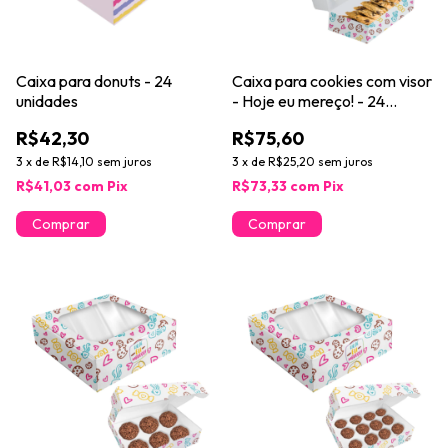
Caixa para donuts - 24
Caixa para cookies com visor
unidades
- Hoje eu mereço! - 24
unidades
R$42,30
R$75,60
3
x
de
R$14,10
sem juros
3
x
de
R$25,20
sem juros
R$41,03
com
Pix
R$73,33
com
Pix