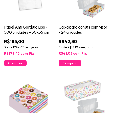
Papel Anti Gordura Liso -
Caixa para donuts com visor
500 unidades - 30x35 cm
- 24 unidades
R$185,00
R$42,30
3
x
de
R$61,67
sem juros
3
x
de
R$14,10
sem juros
R$179,45
com
Pix
R$41,03
com
Pix