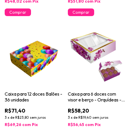
R$48,02
com
Pix
R$51,80
com
Pix
Caixa para 12 doces Balões -
Caixa para 6 doces com
36 unidades
visor e berço - Orquídeas -
24 unidades
R$71,40
R$58,20
3
x
de
R$23,80
sem juros
3
x
de
R$19,40
sem juros
R$69,26
com
Pix
R$56,45
com
Pix