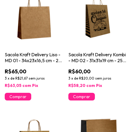
Sacola Kraft Delivery Liso -
Sacola Kraft Delivery Kombi
MD 01 - 34x23x16,5 cm - 25
- MD 02 - 31x31x19 cm - 25
unidades
unidades
R$65,00
R$60,00
3
x
de
R$21,67
sem juros
3
x
de
R$20,00
sem juros
R$63,05
com
Pix
R$58,20
com
Pix