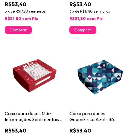
R$53,40
R$53,40
3
x
de
R$17,80
sem juros
3
x
de
R$17,80
sem juros
R$51,80
com
Pix
R$51,80
com
Pix
Caixa para doces Mãe
Caixa para doces
Informações Sentimentais -
Geométrica Azul - 36
36 unidades
unidades
R$53,40
R$53,40