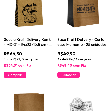
Sacola Kraft Delivery Kombi
Saco Kraft Delivery - Curta
- MD 01 - 34x23x16,5 cm -
esse Momento - 25 unidades
25 unidades
R$66,30
R$49,90
3
x
de
R$22,10
sem juros
3
x
de
R$16,63
sem juros
R$64,31
com
Pix
R$48,40
com
Pix