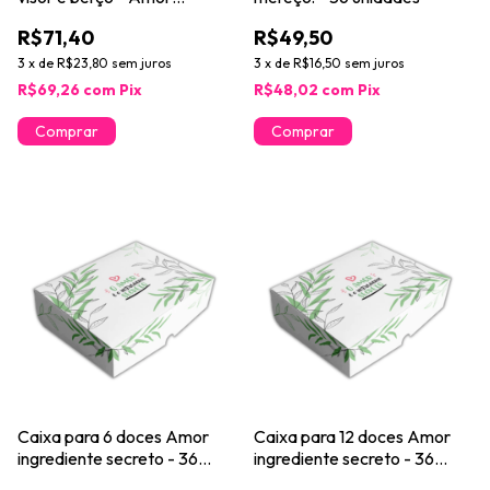
ingrediente secreto - 24
R$71,40
R$49,50
unidades
3
x
de
R$23,80
sem juros
3
x
de
R$16,50
sem juros
R$69,26
com
Pix
R$48,02
com
Pix
Caixa para 6 doces Amor
Caixa para 12 doces Amor
ingrediente secreto - 36
ingrediente secreto - 36
unidades
unidades