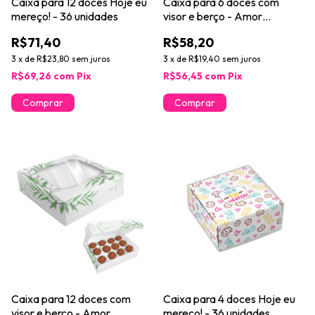
Caixa para 12 doces Hoje eu
Caixa para 6 doces com
mereço! - 36 unidades
visor e berço - Amor
ingrediente secreto - 24
R$71,40
R$58,20
unidades
3
x
de
R$23,80
sem juros
3
x
de
R$19,40
sem juros
R$69,26
com
Pix
R$56,45
com
Pix
Caixa para 12 doces com
Caixa para 4 doces Hoje eu
visor e berço - Amor
mereço! - 36 unidades