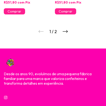
R$51,80
com
Pix
R$51,80
com
Pix
1
/
2
Desde os anos 90, evoluímos de uma pequena fábrica
familiar para uma marca que valoriza confeiteiros e
transforma detalhes em experiência.