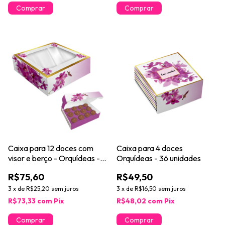
Caixa para 12 doces com
Caixa para 4 doces
visor e berço - Orquídeas -
Orquídeas - 36 unidades
24 unidades
R$75,60
R$49,50
3
x
de
R$25,20
sem juros
3
x
de
R$16,50
sem juros
R$73,33
com
Pix
R$48,02
com
Pix