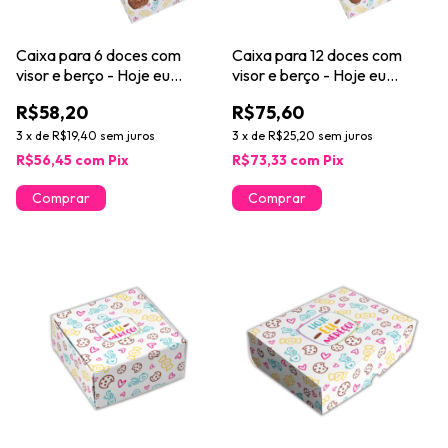
Caixa para 6 doces com
Caixa para 12 doces com
visor e berço - Hoje eu
visor e berço - Hoje eu
mereço! - 24 unidades
mereço! - 24 unidades
R$58,20
R$75,60
3
x
de
R$19,40
sem juros
3
x
de
R$25,20
sem juros
R$56,45
com
Pix
R$73,33
com
Pix