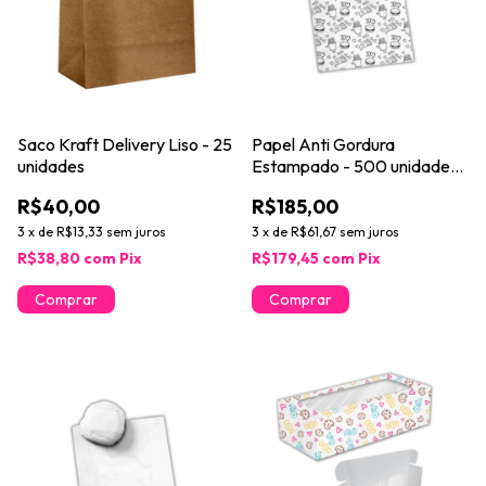
Saco Kraft Delivery Liso - 25
Papel Anti Gordura
unidades
Estampado - 500 unidades -
30x35 cm
R$40,00
R$185,00
3
x
de
R$13,33
sem juros
3
x
de
R$61,67
sem juros
R$38,80
com
Pix
R$179,45
com
Pix