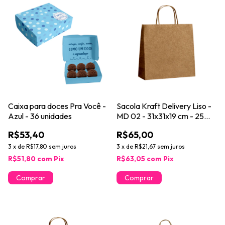
Caixa para doces Pra Você -
Sacola Kraft Delivery Liso -
Azul - 36 unidades
MD 02 - 31x31x19 cm - 25
unidades
R$53,40
R$65,00
3
x
de
R$17,80
sem juros
3
x
de
R$21,67
sem juros
R$51,80
com
Pix
R$63,05
com
Pix