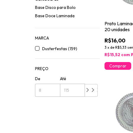
Base Disco para Bolo
Base Doce Laminada
Prato Lamina
20 unidades
MARCA
R$16,00
3
x
de
R$5,33
sem
Dusterfestas (159)
R$15,52
com
PREÇO
De
Até