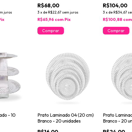
R$68,00
R$104,00
m juros
3
x
de
R$22,67
sem juros
3
x
de
R$34,67
se
Pix
R$65,96
com
Pix
R$100,88
co
ado - 10
Prato Laminado 04 (20 cm)
Prato Laminad
Branco - 20 unidades
Branco - 20 u
R$16,00
R$24,00