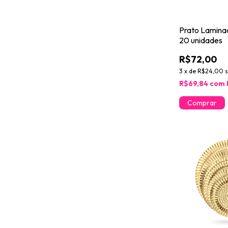
Prato Laminad
20 unidades
R$72,00
3
x
de
R$24,00
R$69,84
com