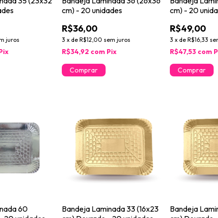
nada 35 (23x32
Bandeja Laminada 36 (26x36
Bandeja Lami
ades
cm) - 20 unidades
cm) - 20 unid
R$36,00
R$49,00
m juros
3
x
de
R$12,00
sem juros
3
x
de
R$16,33
se
Pix
R$34,92
com
Pix
R$47,53
com
P
inada 60
Bandeja Laminada 33 (16x23
Bandeja Lami