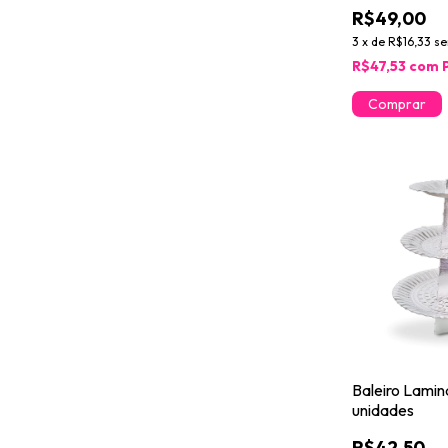
R$49,00
3
x
de
R$16,33
se
R$47,53
com
Baleiro Lamin
unidades
R$42,50