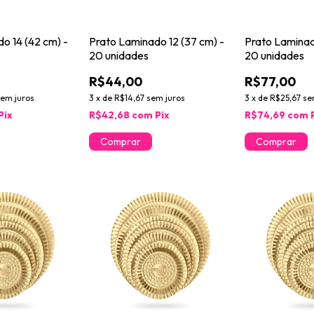
o 14 (42 cm) -
Prato Laminado 12 (37 cm) -
Prato Laminad
20 unidades
20 unidades
R$44,00
R$77,00
sem juros
3
x
de
R$14,67
sem juros
3
x
de
R$25,67
se
Pix
R$42,68
com
Pix
R$74,69
com