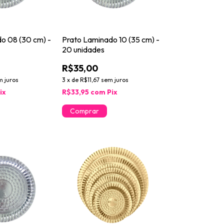
o 08 (30 cm) -
Prato Laminado 10 (35 cm) -
20 unidades
R$35,00
m juros
3
x
de
R$11,67
sem juros
ix
R$33,95
com
Pix