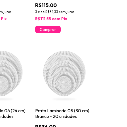
unidades
R$115,00
m juros
3
x
de
R$38,33
sem juros
m
Pix
R$111,55
com
Pix
o 06 (24 cm)
Prato Laminado 08 (30 cm)
nidades
Branco - 20 unidades
R$36,00