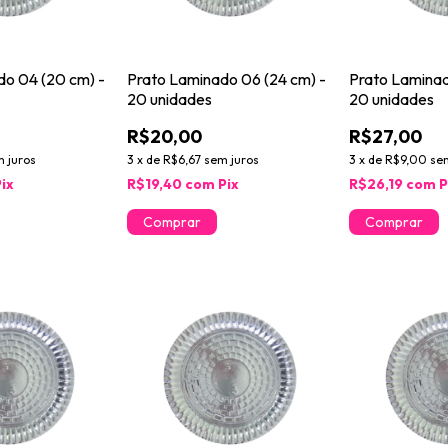
do 04 (20 cm) -
Prato Laminado 06 (24 cm) -
Prato Laminad
20 unidades
20 unidades
R$20,00
R$27,00
 juros
3
x
de
R$6,67
sem juros
3
x
de
R$9,00
se
Pix
R$19,40
com
Pix
R$26,19
com
P