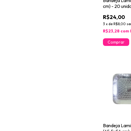
Bandeja Lami
cm) - 20 unid
R$24,00
3
x
de
R$8,00
se
R$23,28
com
Bandeja Lam