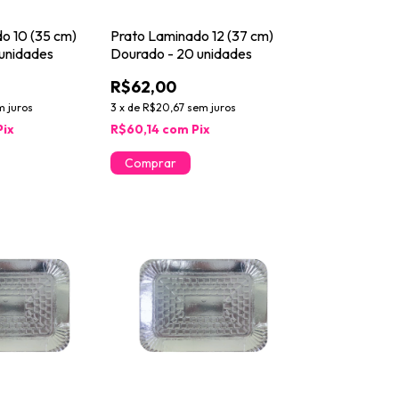
o 10 (35 cm)
Prato Laminado 12 (37 cm)
unidades
Dourado - 20 unidades
R$62,00
m juros
3
x
de
R$20,67
sem juros
Pix
R$60,14
com
Pix