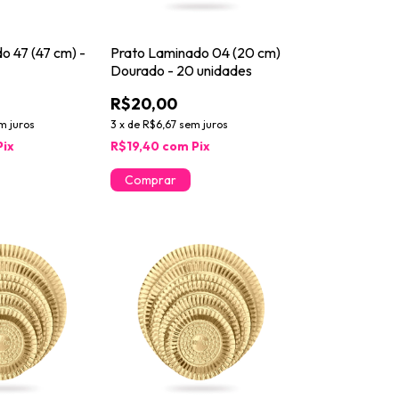
o 47 (47 cm) -
Prato Laminado 04 (20 cm)
Dourado - 20 unidades
R$20,00
m juros
3
x
de
R$6,67
sem juros
Pix
R$19,40
com
Pix