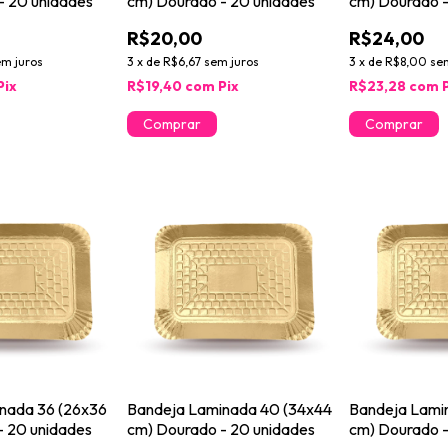
- 20 unidades
cm) Dourado - 20 unidades
cm) Dourado -
R$20,00
R$24,00
em juros
3
x
de
R$6,67
sem juros
3
x
de
R$8,00
se
Pix
R$19,40
com
Pix
R$23,28
com
nada 36 (26x36
Bandeja Laminada 40 (34x44
Bandeja Lami
- 20 unidades
cm) Dourado - 20 unidades
cm) Dourado -