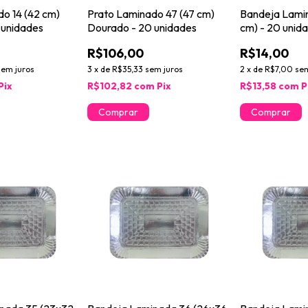
o 14 (42 cm)
Prato Laminado 47 (47 cm)
Bandeja Lami
 unidades
Dourado - 20 unidades
cm) - 20 unid
R$106,00
R$14,00
sem juros
3
x
de
R$35,33
sem juros
2
x
de
R$7,00
sem
Pix
R$102,82
com
Pix
R$13,58
com
P