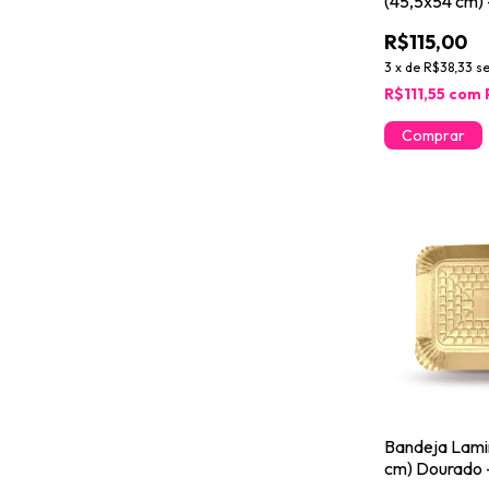
(45,5x54 cm) 
R$115,00
3
x
de
R$38,33
s
R$111,55
com
Bandeja Lami
cm) Dourado 