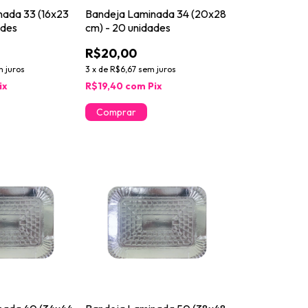
nada 33 (16x23
Bandeja Laminada 34 (20x28
ades
cm) - 20 unidades
R$20,00
 juros
3
x
de
R$6,67
sem juros
ix
R$19,40
com
Pix