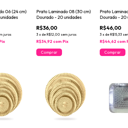
do 06 (24 cm)
Prato Laminado 08 (30 cm)
Prato Laminad
 unidades
Dourado - 20 unidades
Dourado - 20 
R$36,00
R$46,00
m juros
3
x
de
R$12,00
sem juros
3
x
de
R$15,33
se
Pix
R$34,92
com
Pix
R$44,62
com