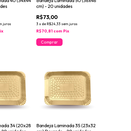
nada 40 (34x44
Bandeja Laminada 50 (38x48
ades
cm) - 20 unidades
R$73,00
m juros
3
x
de
R$24,33
sem juros
ix
R$70,81
com
Pix
nada 34 (20x28
Bandeja Laminada 35 (23x32