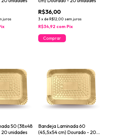
 20 unidades
cm) Dourado - 20 unidades
R$36,00
m juros
3
x
de
R$12,00
sem juros
Pix
R$34,92
com
Pix
nada 50 (38x48
Bandeja Laminada 60
 20 unidades
(45,5x54 cm) Dourado - 20