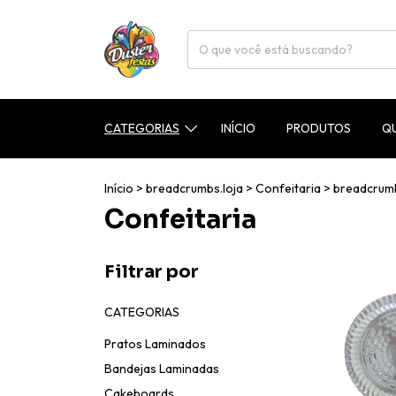
CATEGORIAS
INÍCIO
PRODUTOS
Q
Início
>
breadcrumbs.loja
>
Confeitaria
>
breadcrum
Confeitaria
Filtrar por
CATEGORIAS
Pratos Laminados
Bandejas Laminadas
Cakeboards